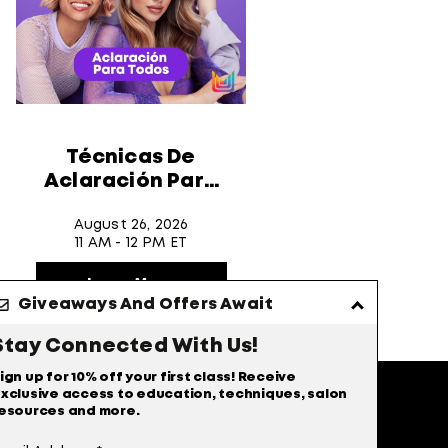
Técnicas De
Aclaración Para
Todos
August 26, 2026
11 AM - 12 PM ET
Learn More
Giveaways And Offers Await
Stay Connected With Us!
ign up for 10% off your first class! Receive
xclusive access to education, techniques, salon
esources and more.