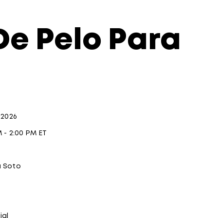
De Pelo Para
1 2026
M - 2:00 PM ET
a Soto
ial