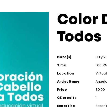
Color 
Todos
Date(s)
July 2
Time
1:00 P
Location
Virtual
Artist Name
Angel
Price
$0.00
CE credits
1
Expertise
Essent