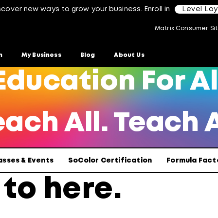
scover new ways to grow your business. Enroll in
Level Lo
Matrix Consumer Si
n
My Business
Blog
About Us
Education For Al
ach All. Teach A
asses & Events
SoColor Certification
Formula Fact
 to
here
.